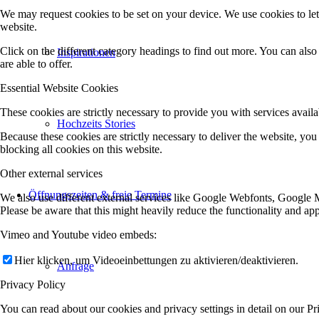
We may request cookies to be set on your device. We use cookies to let
website.
Click on the different category headings to find out more. You can al
Inspirationen
are able to offer.
Essential Website Cookies
These cookies are strictly necessary to provide you with services availa
Hochzeits Stories
Because these cookies are strictly necessary to deliver the website, y
blocking all cookies on this website.
Other external services
Öffnungszeiten & freie Termine
We also use different external services like Google Webfonts, Google M
Please be aware that this might heavily reduce the functionality and ap
Vimeo and Youtube video embeds:
Hier klicken, um Videoeinbettungen zu aktivieren/deaktivieren.
Anfrage
Privacy Policy
You can read about our cookies and privacy settings in detail on our P