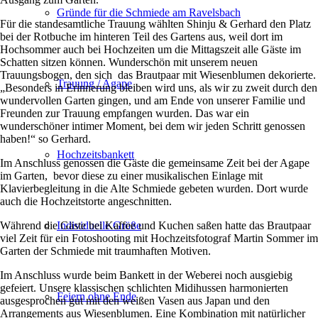
Gründe für die Schmiede am Ravelsbach
Für die standesamtliche Trauung wählten Shinju & Gerhard den Platz
bei der Rotbuche im hinteren Teil des Gartens aus, weil dort im
Hochsommer auch bei Hochzeiten um die Mittagszeit alle Gäste im
Schatten sitzen können. Wunderschön mit unserem neuen
Trauungsbogen, den sich das Brautpaar mit Wiesenblumen dekorierte.
Trauung / Agape
„Besonders in Erinnerung bleiben wird uns, als wir zu zweit durch den
wundervollen Garten gingen, und am Ende von unserer Familie und
Freunden zur Trauung empfangen wurden. Das war ein
wunderschöner intimer Moment, bei dem wir jeden Schritt genossen
haben!“ so Gerhard.
Hochzeitsbankett
Im Anschluss genossen die Gäste die gemeinsame Zeit bei der Agape
im Garten, bevor diese zu einer musikalischen Einlage mit
Klavierbegleitung in die Alte Schmiede gebeten wurden. Dort wurde
auch die Hochzeitstorte angeschnitten.
Individuelle Größe
Während die Gäste bei Kaffee und Kuchen saßen hatte das Brautpaar
viel Zeit für ein Fotoshooting mit Hochzeitsfotograf Martin Sommer im
Garten der Schmiede mit traumhaften Motiven.
Im Anschluss wurde beim Bankett in der Weberei noch ausgiebig
gefeiert. Unsere klassischen schlichten Midihussen harmonierten
Feiern ohne Ende
ausgesprochen gut mit den weißen Vasen aus Japan und den
Arrangements aus Wiesenblumen. Eine Kombination mit natürlicher