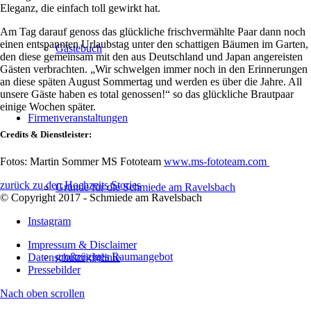
Eleganz, die einfach toll gewirkt hat.
Am Tag darauf genoss das glückliche frischvermählte Paar dann noch
einen entspannten Urlaubstag unter den schattigen Bäumen im Garten,
Gästebuch
den diese gemeinsam mit den aus Deutschland und Japan angereisten
Gästen verbrachten. „Wir schwelgen immer noch in den Erinnerungen
an diese späten August Sommertag und werden es über die Jahre. All
unsere Gäste haben es total genossen!“ so das glückliche Brautpaar
einige Wochen später.
Firmenveranstaltungen
Credits & Dienstleister:
Fotos: Martin Sommer MS Fototeam
www.ms-fototeam.com
zurück zu den Hochzeits Stories
Gründe für die Schmiede am Ravelsbach
© Copyright 2017 - Schmiede am Ravelsbach
Instagram
Impressum & Disclaimer
großzügiges Raumangebot
Datenschutzrichtlinie
Pressebilder
Nach oben scrollen