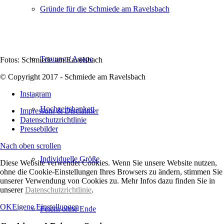
Gründe für die Schmiede am Ravelsbach
Trauung / Agape
Fotos: Schmiede am Ravelsbach
© Copyright 2017 - Schmiede am Ravelsbach
Instagram
Hochzeitsbankett
Impressum & Disclaimer
Datenschutzrichtlinie
Pressebilder
Nach oben scrollen
Individuelle Größe
Diese Website verwendet Cookies. Wenn Sie unsere Website nutzen,
ohne die Cookie-Einstellungen Ihres Browsers zu ändern, stimmen Sie
unserer Verwendung von Cookies zu. Mehr Infos dazu finden Sie in
unserer
Datenschutzrichtlinie
.
OK
Eigene Einstellungen
Feiern ohne Ende