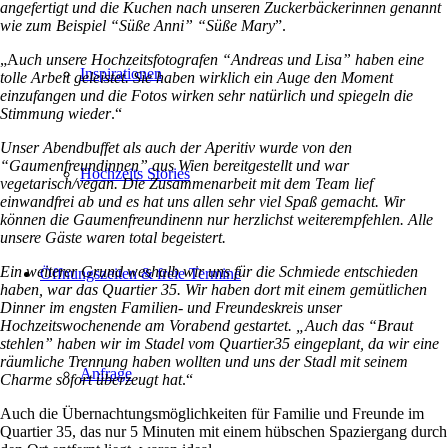
angefertigt und die Kuchen nach unseren Zuckerbäckerinnen genannt
wie zum Beispiel “Süße Anni” “Süße Mary
”.
„A
uch unsere Hochzeitsfotografen “Andreas und Lisa” haben eine
Inspirationen
tolle Arbeit geleistet. Sie haben wirklich ein Auge den Moment
einzufangen und die Fotos wirken sehr natürlich und spiegeln die
Stimmung wieder
.“
Unser Abendbuffet als auch der Aperitiv wurde von den
“Gaumenfreundinnen” aus Wien bereitgestellt und war
Hochzeits Stories
vegetarisch/vegan. Die Zusammenarbeit mit dem Team lief
einwandfrei ab und es hat uns allen sehr viel Spaß gemacht. Wir
können die Gaumenfreundinenn nur herzlichst weiterempfehlen. Alle
unsere Gäste waren total begeistert.
Ein weiterer Grund weshalb wir uns für die Schmiede entschieden
Öffnungszeiten & freie Termine
haben, war das Quartier 35. Wir haben dort mit einem gemütlichen
Dinner im engsten Familien- und Freundeskreis unser
Hochzeitswochenende am Vorabend gestartet.
„Auch das “Braut
stehlen” haben wir im Stadel vom Quartier35 eingeplant, da wir eine
räumliche Trennung haben wollten und uns der Stadl mit seinem
Anfrage
Charme sofort überzeugt hat
.“
Auch die Übernachtungsmöglichkeiten für Familie und Freunde im
Quartier 35, das nur 5 Minuten mit einem hübschen Spaziergang durch