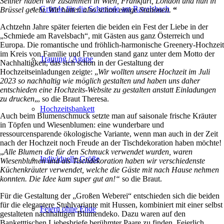
Seither haben wir zusammen in Wien, Frankfurt, London und nun in
Gründe für die Schmiede am Ravelsbach
Brüssel gelebt. Wir hatten also schon einige Stationen
.
“
Achtzehn Jahre später feierten die beiden ein Fest der Liebe in der
„Schmiede am Ravelsbach“, mit Gästen aus ganz Österreich und
Europa. Die romantische und fröhlich-harmonische Greenery-Hochzeit
im Kreis von Familie und Freunden stand ganz unter dem Motto der
Trauung / Agape
Nachhaltigkeit, das sich schon in der Gestaltung der
Hochzeitseinladungen zeigte: „
Wir wollten unsere Hochzeit im Juli
2023 so nachhaltig wie möglich gestalten und haben uns daher
entschieden eine Hochzeits-Website zu gestalten anstatt Einladungen
zu drucken
„, so die Braut Theresa.
Hochzeitsbankett
Auch beim Blumenschmuck setzte man auf saisonale frische Kräuter
in Töpfen und Wiesenblumen: eine wunderbare und
ressourcensparende ökologische Variante, wenn man auch in der Zeit
nach der Hochzeit noch Freude an der Tischdekoration haben möchte!
„
Alle Blumen die für den Schmuck verwendet wurden, waren
Individuelle Größe
Wiesenblumen und als Tischdekoration haben wir verschiedenste
Küchenkräuter verwendet, welche die Gäste mit nach Hause nehmen
konnten. Die Idee kam super gut an!“
so die Braut.
Für die Gestaltung der „Großen Weberei“ entschieden sich die beiden
für die elegantere Stuhlvariante mit Hussen, kombiniert mit einer selbst
Feiern ohne Ende
gestalteten nachhaltigen Blumendeko. Dazu waren auf den
Banketttischen Liebesbriefe berühmter Paare zu finden. Feierlich