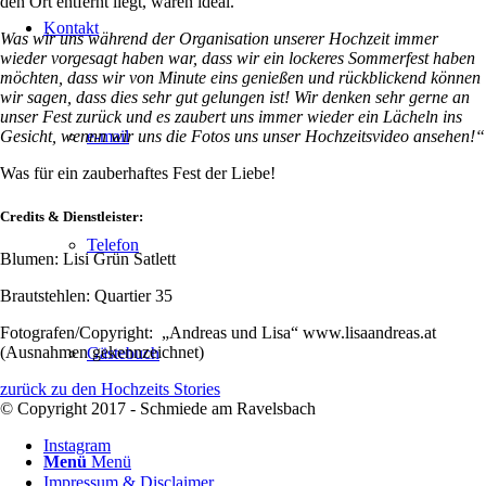
den Ort entfernt liegt, waren ideal.
Kontakt
Was wir uns während der Organisation unserer Hochzeit immer
wieder vorgesagt haben war, dass wir ein lockeres Sommerfest haben
möchten, dass wir von Minute eins genießen und rückblickend können
wir sagen, dass dies sehr gut gelungen ist!
Wir denken sehr gerne an
unser Fest zurück und es zaubert uns immer wieder ein Lächeln ins
e-mail
Gesicht, wennn wir uns die Fotos uns unser Hochzeitsvideo ansehen!“
Was für ein zauberhaftes Fest der Liebe!
Credits & Dienstleister:
Telefon
Blumen: Lisi Grün Satlett
Brautstehlen: Quartier 35
Fotografen/Copyright: „Andreas und Lisa“ www.lisaandreas.at
(Ausnahmen gekennzeichnet)
Gästebuch
zurück zu den Hochzeits Stories
© Copyright 2017 - Schmiede am Ravelsbach
Instagram
Menü
Menü
Impressum & Disclaimer