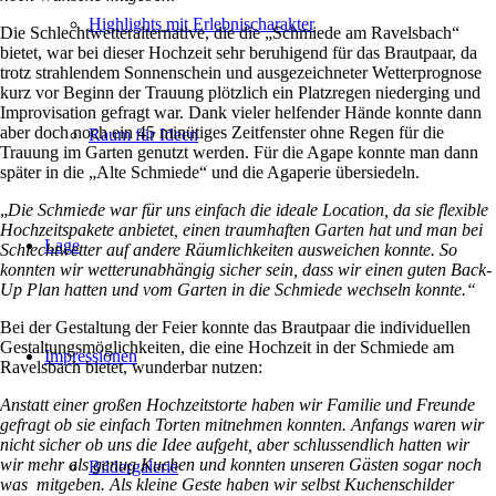
Highlights mit Erlebnischarakter
Die Schlechtwetteralternative, die die „Schmiede am Ravelsbach“
bietet, war bei dieser Hochzeit sehr beruhigend für das Brautpaar, da
trotz strahlendem Sonnenschein und ausgezeichneter Wetterprognose
kurz vor Beginn der Trauung plötzlich ein Platzregen niederging und
Improvisation gefragt war. Dank vieler helfender Hände konnte dann
aber doch noch ein 45 minütiges Zeitfenster ohne Regen für die
Raum für Ideen
Trauung im Garten genutzt werden. Für die Agape konnte man dann
später in die „Alte Schmiede“ und die Agaperie übersiedeln.
„
Die Schmiede war für uns einfach die ideale Location, da sie flexible
Hochzeitspakete anbietet, einen traumhaften Garten hat und man bei
Lage
Schlechtwetter auf andere Räumlichkeiten ausweichen konnte. So
konnten wir wetterunabhängig sicher sein, dass wir einen guten Back-
Up Plan hatten und vom Garten in die Schmiede wechseln konnte.“
Bei der Gestaltung der Feier konnte das Brautpaar die individuellen
Gestaltungsmöglichkeiten, die eine Hochzeit in der Schmiede am
Impressionen
Ravelsbach bietet, wunderbar nutzen:
Anstatt einer großen Hochzeitstorte haben wir Familie und Freunde
gefragt ob sie einfach Torten mitnehmen konnten. Anfangs waren wir
nicht sicher ob uns die Idee aufgeht, aber schlussendlich hatten wir
wir mehr als genug Kuchen und konnten unseren Gästen sogar noch
Bildergalerie
was mitgeben. Als kleine Geste haben wir selbst Kuchenschilder