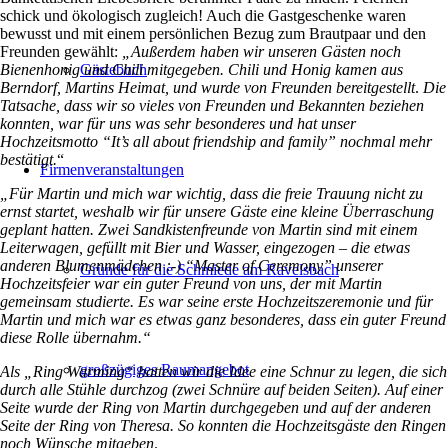
schick und ökologisch zugleich! Auch die Gastgeschenke waren
bewusst und mit einem persönlichen Bezug zum Brautpaar und den
Freunden gewählt:
„Außerdem haben wir unseren Gästen noch
Gästebuch
Bienenhonig und Chili mitgegeben. Chili und Honig kamen aus
Berndorf, Martins Heimat, und wurde von Freunden bereitgestellt
.
Die
Tatsache, dass wir so vieles von Freunden und Bekannten beziehen
konnten, war für uns was sehr besonderes und hat unser
Hochzeitsmotto “It’s all about friendship and family” nochmal mehr
bestätigt.
“
Firmenveranstaltungen
„Für Martin und mich war wichtig, dass die freie Trauung nicht zu
ernst startet, weshalb wir für unsere Gäste eine kleine Überraschung
geplant hatten.
Zwei Sandkistenfreunde von Martin sind mit einem
Leiterwagen, gefüllt mit Bier und Wasser, eingezogen – die etwas
anderen Blumenmädchen :-)
“Master of Ceremony” unserer
Gründe für die Schmiede am Ravelsbach
Hochzeitsfeier war ein guter Freund von uns, der mit Martin
gemeinsam studierte. Es war seine erste Hochzeitszeremonie und für
Martin und mich war es etwas ganz besonderes, dass ein guter Freund
diese Rolle übernahm.“
großzügiges Raumangebot
Als „Ring Warming“ hatten wir die Idee eine Schnur zu legen, die sich
durch alle Stühle durchzog (zwei Schnüre auf beiden Seiten). Auf einer
Seite wurde der Ring von Martin durchgegeben und auf der anderen
Seite der Ring von Theresa. So konnten die Hochzeitsgäste den Ringen
noch Wünsche mitgeben
.