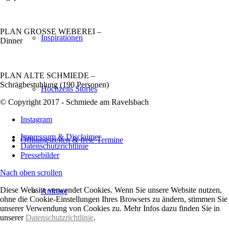
PLAN GROSSE WEBEREI –
Inspirationen
Dinner
PLAN ALTE SCHMIEDE –
Schrägbestuhlung (190 Personen)
Hochzeits Stories
© Copyright 2017 - Schmiede am Ravelsbach
Instagram
Impressum & Disclaimer
Öffnungszeiten & freie Termine
Datenschutzrichtlinie
Pressebilder
Nach oben scrollen
Diese Website verwendet Cookies. Wenn Sie unsere Website nutzen,
Anfrage
ohne die Cookie-Einstellungen Ihres Browsers zu ändern, stimmen Sie
unserer Verwendung von Cookies zu. Mehr Infos dazu finden Sie in
unserer
Datenschutzrichtlinie
.