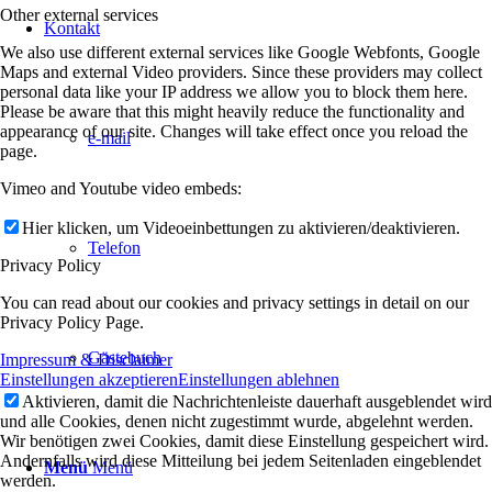
Other external services
Kontakt
We also use different external services like Google Webfonts, Google
Maps and external Video providers. Since these providers may collect
personal data like your IP address we allow you to block them here.
Please be aware that this might heavily reduce the functionality and
appearance of our site. Changes will take effect once you reload the
e-mail
page.
Vimeo and Youtube video embeds:
Hier klicken, um Videoeinbettungen zu aktivieren/deaktivieren.
Telefon
Privacy Policy
You can read about our cookies and privacy settings in detail on our
Privacy Policy Page.
Gästebuch
Impressum & Disclaimer
Einstellungen akzeptieren
Einstellungen ablehnen
Aktivieren, damit die Nachrichtenleiste dauerhaft ausgeblendet wird
und alle Cookies, denen nicht zugestimmt wurde, abgelehnt werden.
Wir benötigen zwei Cookies, damit diese Einstellung gespeichert wird.
Andernfalls wird diese Mitteilung bei jedem Seitenladen eingeblendet
Menü
Menü
werden.